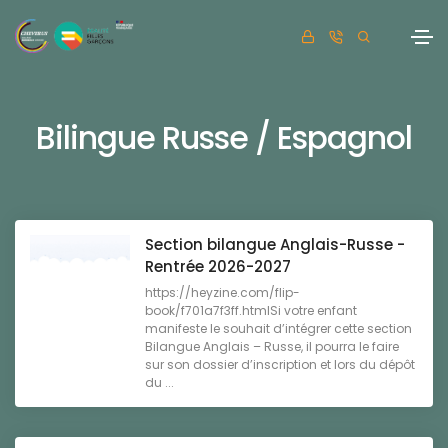
Bilingue Russe / Espagnol
Section bilangue Anglais-Russe -
Rentrée 2026-2027
https://heyzine.com/flip-
book/f701a7f3ff.htmlSi votre enfant
manifeste le souhait d’intégrer cette section
Bilangue Anglais – Russe, il pourra le faire
sur son dossier d’inscription et lors du dépôt
du ...