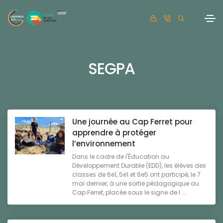
SEGPA
Une journée au Cap Ferret pour
apprendre à protéger
l’environnement
Dans le cadre de l'Éducation au
Développement Durable (EDD), les élèves des
classes de 6e1, 5e1 et 6e5 ont participé, le 7
mai dernier, à une sortie pédagogique au
Cap Ferret, placée sous le signe de l ...