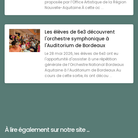
proposée par l’Office Artistique de la Région
Nouvelle-Aquitaine.À cette oc ...
Les élèves de 6e3 découvrent
l'orchestre symphonique à
l'Auditorium de Bordeaux
Le 28 mai 2026, les élèves de 6e3 ont eu
l'opportunité d'assister à une répétition
générale de l’Orchestre National Bordeaux
Aquitaine à l’Auditorium de Bordeaux.Au
cours de cette sortie, ils ont décou ...
À lire également sur notre site ...