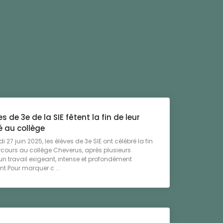
es de 3e de la SIE fêtent la fin de leur
é au collège
 27 juin 2025, les élèves de 3e SIE ont célébré la fin
rcours au collège Cheverus, après plusieurs
n travail exigeant, intense et profondément
nt.Pour marquer c ...