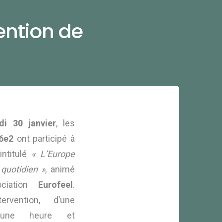
ention de
di 30 janvier
, les
6e2
ont participé à
intitulé
« L’Europe
quotidien »
, animé
ociation
Eurofeel
.
ervention, d’une
’une heure et