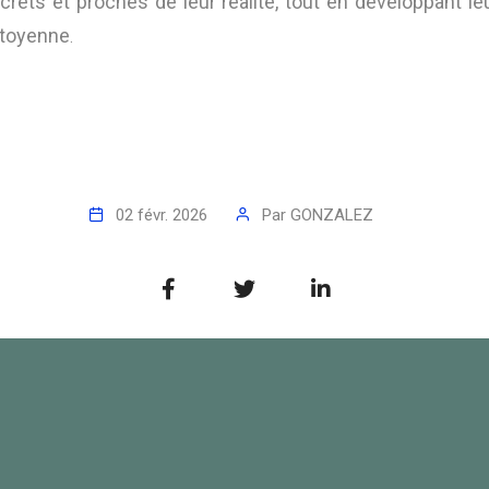
ets et proches de leur réalité, tout en développant leur
citoyenne
.
02 févr. 2026
Par
GONZALEZ