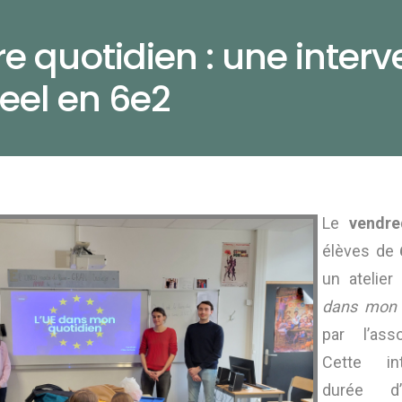
e quotidien : une interv
feel en 6e2
Le
vendre
élèves de
un atelier 
dans mon 
par l’ass
Cette int
durée d