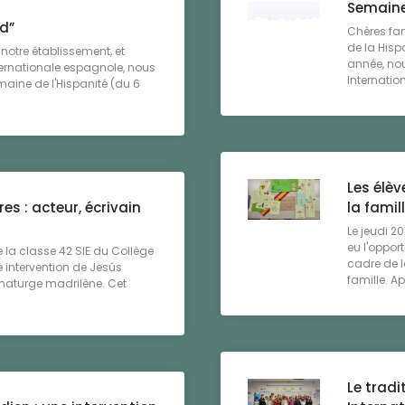
Semaine
d”
Chères fam
de la His
notre établissement, et
année, nou
nternationale espagnole, nous
Internation
aine de l'Hispanité (du 6
Les élèv
es : acteur, écrivain
la famil
Le jeudi 2
eu l'opport
e la classe 42 SIE du Collège
cadre de l
e intervention de Jesús
famille. Apr
amaturge madrilène. Cet
Le tradi