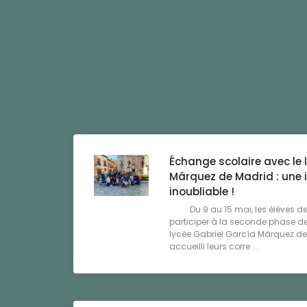
Échange scolaire avec le 
Márquez de Madrid : une 
inoubliable !
Du 9 au 15 mai, les élèves de 
participer à la seconde phase de
lycée Gabriel García Márquez de
accueilli leurs corre ...