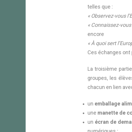
telles que :
« O
bservez-vous l’E
« Connaissez-vous 
encore
« À quoi sert l’Eur
Ces échanges ont p
La troisième parti
groupes, les élève
chacun en lien ave
un
emballage alim
une
manette de c
un
écran de dema
numériques ;