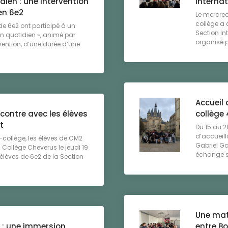
dien : une intervention
Interna
en 6e2
Le mercre
collège a 
 de 6e2 ont participé à un
Section In
mon quotidien », animé par
organisé pa
rvention, d’une durée d’une
Accueil
ncontre avec les élèves
collège 
t
Du 15 au 21
d’accueill
-collège, les élèves de CM2
Gabriel G
u Collège Cheverus le jeudi 19
échange sc
élèves de 6e2 de la Section
Une mat
 : une immersion
entre B