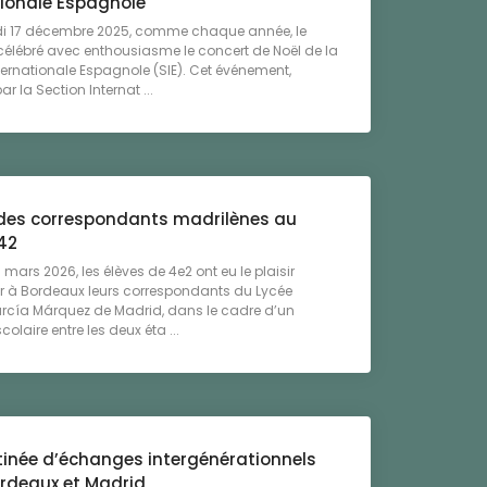
tionale Espagnole
di 17 décembre 2025, comme chaque année, le
célébré avec enthousiasme le concert de Noël de la
ternationale Espagnole (SIE). Cet événement,
r la Section Internat ...
 des correspondants madrilènes au
42
 mars 2026, les élèves de 4e2 ont eu le plaisir
ir à Bordeaux leurs correspondants du Lycée
arcía Márquez de Madrid, dans le cadre d’un
olaire entre les deux éta ...
inée d’échanges intergénérationnels
ordeaux et Madrid