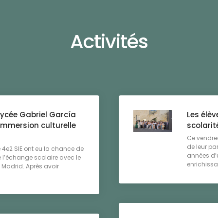
Activités
lycée Gabriel García
Les élèv
immersion culturelle
scolarit
Ce vendredi
de leur pa
4e2 SIE ont eu la chance de
années d’u
 l’échange scolaire avec le
enrichissa
 Madrid. Après avoir