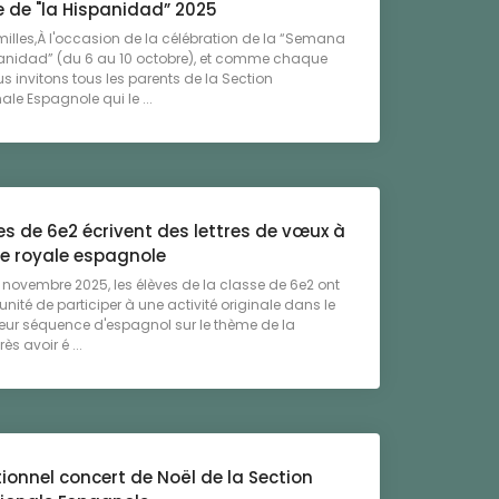
 de "la Hispanidad” 2025
illes,À l'occasion de la célébration de la “Semana
panidad” (du 6 au 10 octobre), et comme chaque
s invitons tous les parents de la Section
ale Espagnole qui le ...
es de 6e2 écrivent des lettres de vœux à
le royale espagnole
0 novembre 2025, les élèves de la classe de 6e2 ont
unité de participer à une activité originale dans le
eur séquence d'espagnol sur le thème de la
ès avoir é ...
tionnel concert de Noël de la Section