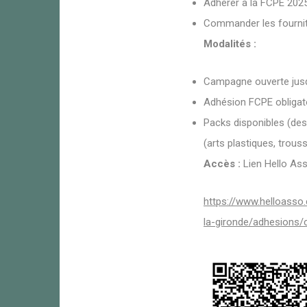
Adhérer à la FCPE 202
Commander les fournitu
Modalités :
Campagne ouverte jus
Adhésion FCPE obligato
Packs disponibles (desc
(arts plastiques, trous
Accès :
Lien Hello Ass
https://www.helloasso
la-gironde/adhesions/