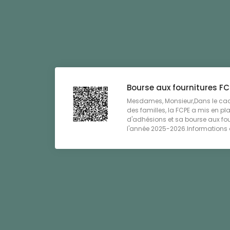
Bourse aux fournitures FC
Mesdames, Monsieur,Dans le cad
des familles, la FCPE a mis en 
d'adhésions et sa bourse aux fou
l'année 2025-2026.Informations à 