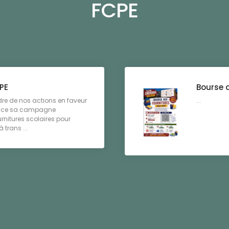
FCPE
PE
Bourse 
re de nos actions en faveur
...
place sa campagne
rnitures scolaires pour
trans ...