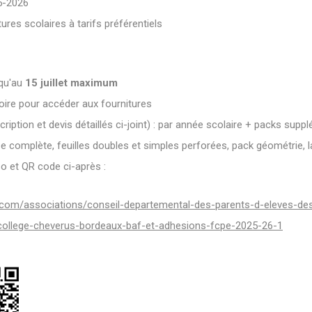
5-2026
res scolaires à tarifs préférentiels
qu'au
15 juillet maximum
ire pour accéder aux fournitures
ription et devis détaillés ci-joint) : par année scolaire + packs supp
se complète, feuilles doubles et simples perforées, pack géométrie, la
o et QR code ci-après :
.com/associations/conseil-departemental-des-parents-d-eleves-de
college-cheverus-bordeaux-baf-et-adhesions-fcpe-2025-26-1