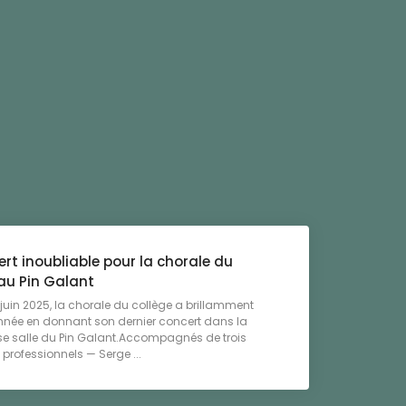
rt inoubliable pour la chorale du
au Pin Galant
6 juin 2025, la chorale du collège a brillamment
année en donnant son dernier concert dans la
se salle du Pin Galant.Accompagnés de trois
professionnels — Serge ...