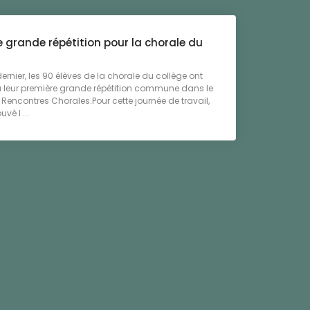
 grande répétition pour la chorale du
dernier, les 90 élèves de la chorale du collège ont
à leur première grande répétition commune dans le
Rencontres Chorales.Pour cette journée de travail,
uvé l ...