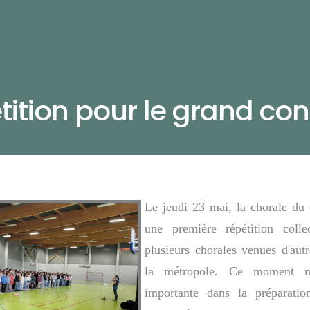
ition pour le grand conc
Le jeudi 23 mai, la chorale du 
une première répétition coll
plusieurs chorales venues d'aut
la métropole. Ce moment m
importante dans la préparati