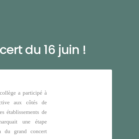
ert du 16 juin !
collège a participé à
ective aux côtés de
res établissements de
arquait une étape
on du grand concert