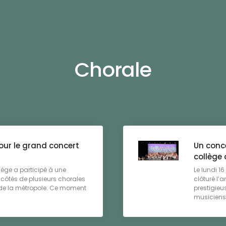
Chorale
pour le grand concert
Un conce
collège 
llège a participé à une
Le lundi 1
x côtés de plusieurs chorales
clôturé l’
 de la métropole. Ce moment
prestigieu
musiciens 