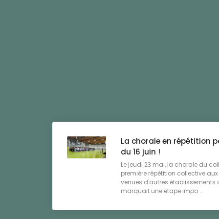
La chorale en répétition 
du 16 juin !
Le jeudi 23 mai, la chorale du co
première répétition collective au
venues d'autres établissements
marquait une étape impo ...